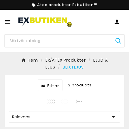
Atex produkter Exbutiken™



Hem
Ex/ATEX Produkter
LJUD &
LJUS
BLIXTLJUS
2 products

Filter

Relevans