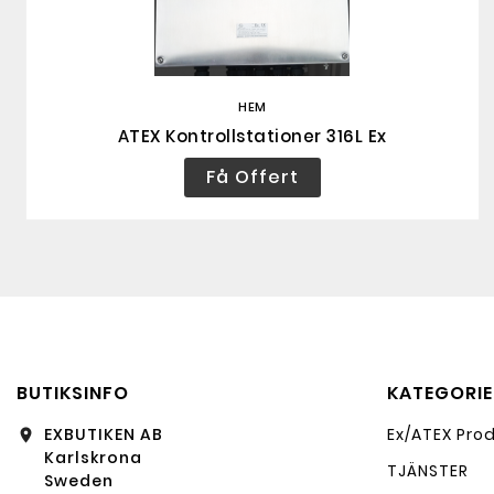
HEM
ATEX Kontrollstationer 316L Ex
Få Offert
BUTIKSINFO
KATEGORIE
EXBUTIKEN AB
Ex/ATEX Pro
location_on
Karlskrona
TJÄNSTER
Sweden