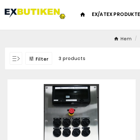
EX/ATEX PRODUKT
home
Hem
3 products

Filter