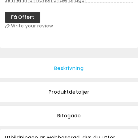
Se mer information under bilagor
Få Offert
Write your review
Beskrivning
Produktdetaljer
Bifogade
Utbildningen är webbaserad, dvs du utför