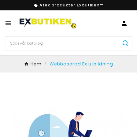
Atex produkter Exbutiken™



Hem
Webbaserad Ex utbildning