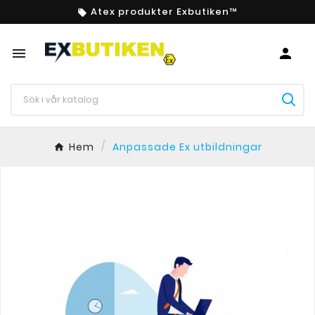
Atex produkter Exbutiken™



Hem
Anpassade Ex utbildningar