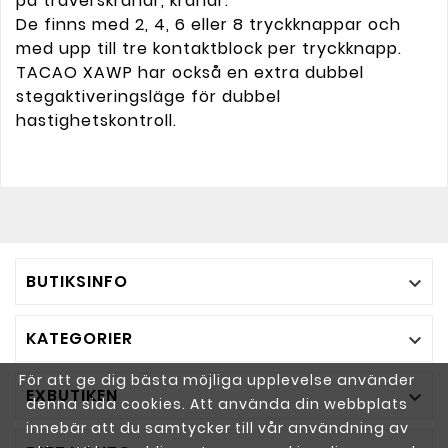
på traverskranar, kranar.
De finns med 2, 4, 6 eller 8 tryckknappar och
med upp till tre kontaktblock per tryckknapp.
TACAO XAWP har också en extra dubbel
stegaktiveringsläge för dubbel
hastighetskontroll.
BUTIKSINFO

KATEGORIER

För att ge dig bästa möjliga upplevelse använder
EXBUTIKEN

denna sida cookies. Att använda din webbplats
innebär att du samtycker till vår användning av