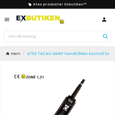
Atex produkter Exbutiken™



Hem
ATEX TACAO XAWP handhållen kontroll Ex